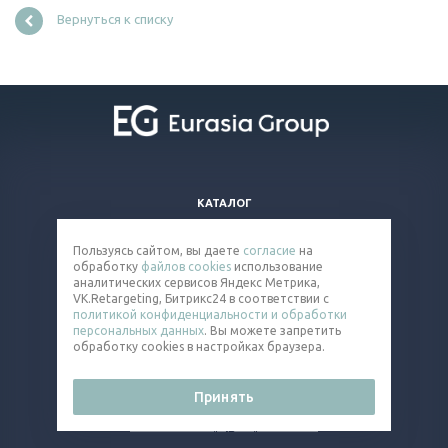
Вернуться к списку
КАТАЛОГ
ВОПРОСЫ И ОТВЕТЫ
Пользуясь сайтом, вы даете
согласие
на
КОМПАНИЯ
обработку
файлов cookies
использование
КОНТАКТЫ
аналитических сервисов Яндекс Метрика,
VK.Retargeting, Битрикс24 в соответствии с
политикой конфиденциальности и обработки
8 (800) 301-92-26
персональных данных
. Вы можете запретить
обработку cookies в настройках браузера.
chain@eq-mail.ru
Принять
© 2026 Все права защищены.
Политика конфиденциальности