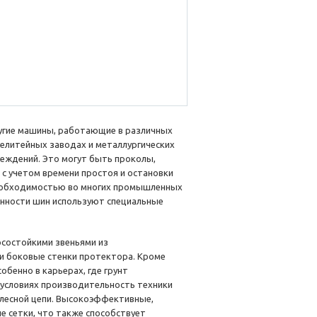
ругие машины, работающие в различных
лелитейных заводах и металлургических
еждений. Это могут быть проколы,
 с учетом времени простоя и остановки
необходимостью во многих промышленных
анности шин используют специальные
осостойкими звеньями из
 и боковые стенки протектора. Кроме
обенно в карьерах, где грунт
 условиях производительность техники
олесной цепи. Высокоэффективные,
 сетки, что также способствует