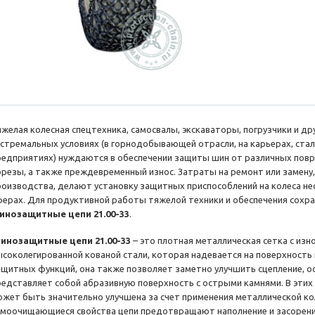
яжелая колесная спецтехника, самосвалы, экскаваторы, погрузчики и д
кстремальных условиях (в горнодобывающей отрасли, на карьерах, ста
редприятиях) нуждаются в обеспечении защиты шин от различных повр
орезы, а также преждевременный износ. Затраты на ремонт или замену,
роизводства, делают установку защитных приспособлений на колеса 
ферах. Для продуктивной работы тяжелой техники и обеспечения сохр
инозащитные цепи 21.00-33
.
инозащитные цепи 21.00-33
– это плотная металлическая сетка с изн
ысоколегированной кованой стали, которая надевается на поверхность
ащитных функций, она также позволяет заметно улучшить сцепление, ос
редставляет собой абразивную поверхность с острыми камнями. В этих
ожет быть значительно улучшена за счет применения металлической к
амоочищающиеся свойства цепи предотвращают наполнение и засорение