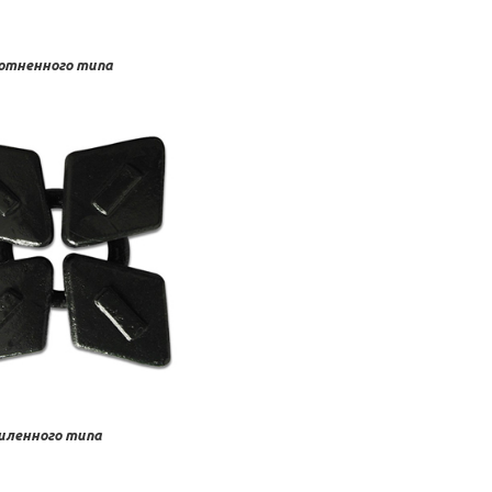
лотненного типа
силенного типа